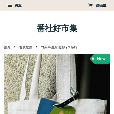
選單
購物車
番社好市集
›
›
首頁
首頁推薦
竹南手繪風地圖行李吊牌