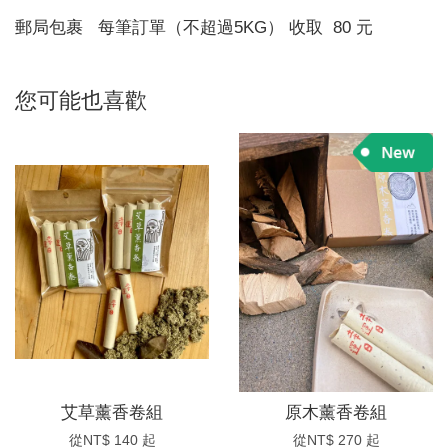
郵局包裹 每筆訂單（不超過5KG） 收取 80 元
您可能也喜歡
艾草薰香卷組
原木薰香卷組
從
NT$ 140
起
從
NT$ 270
起