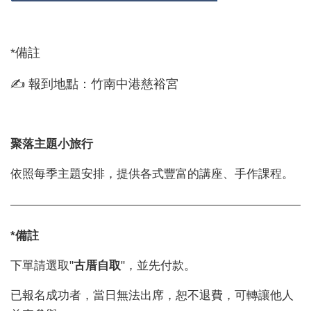
*備註
✍️ 報到地點：竹南中港慈裕宮
聚落主題小旅行
依照每季主題安排，提供各式豐富的講座、手作課程。
*備註
下單請選取"
古厝自取
"，並先付款。
已報名成功者，當日無法出席，恕不退費，可轉讓他人