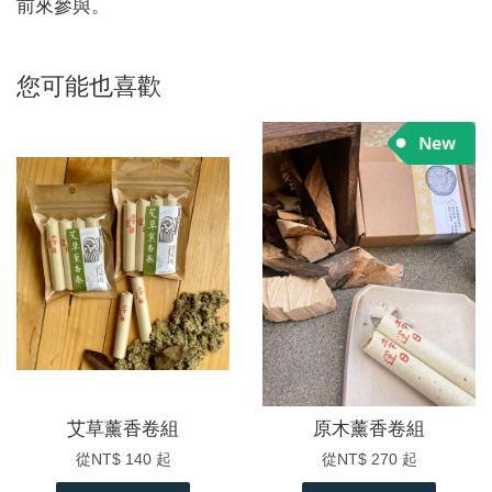
前來參與。
您可能也喜歡
艾草薰香卷組
原木薰香卷組
從
NT$ 140
起
從
NT$ 270
起