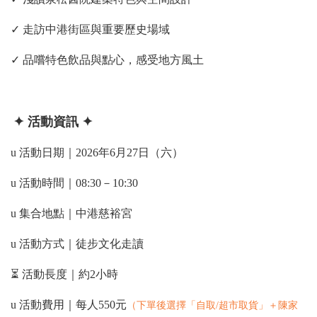
✓ 走訪中港街區與重要歷史場域
✓ 品嚐特色飲品與點心，感受地方風土
✦
活動資訊
✦
u
活動日期｜2026年6月27日（六）
u
活動時間｜08:30－10:30
u
集合地點｜中港慈裕宮
u
活動方式｜徒步文化走讀
⏳ 活動長度｜約2小時
u
活動費用｜每人550元
（
下單後選擇「自取/超市取貨」＋陳家