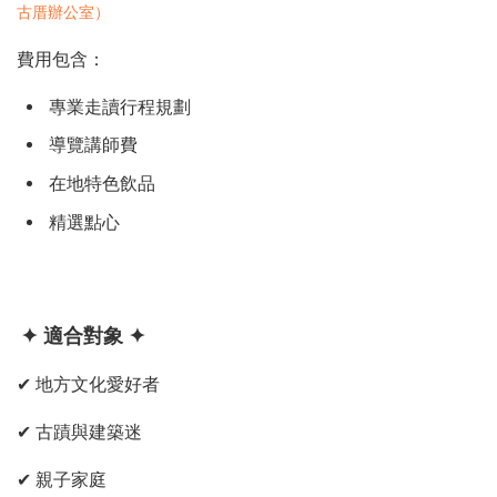
古厝辦公室
）
費用包含：
專業走讀行程規劃
導覽講師費
在地特色飲品
精選點心
✦
適合對象
✦
✔ 地方文化愛好者
✔ 古蹟與建築迷
✔ 親子家庭