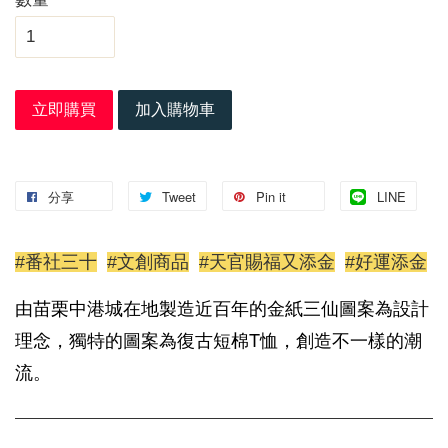
立即購買
加入購物車
分享
Tweet
Pin it
LINE
#番社三十
#文創商品
#天官賜福又添金
#好運添金
由苗栗中港城在地製造近百年的金紙三仙圖案為設計
理念，
獨特的圖案
為復古短棉T恤，創造不一樣的潮
流。