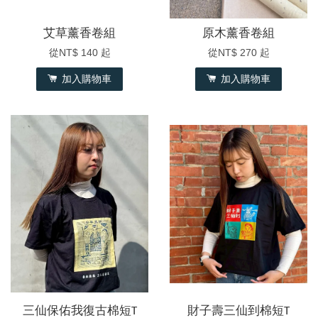
艾草薰香卷組
原木薰香卷組
從
NT$ 140
起
從
NT$ 270
起
加入購物車
加入購物車
三仙保佑我復古棉短T
財子壽三仙到棉短T